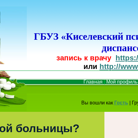
ГБУЗ
«Киселевский пс
диспанс
запись к врачу
https:
или
http://www
Главная
|
Мой профиль
Вы вошли как
Гость
|
Гр
ой больницы?