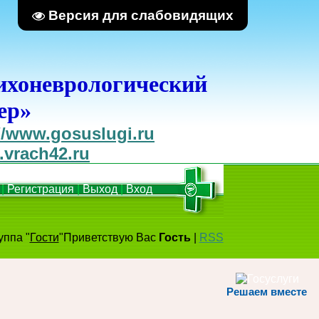
Версия для слабовидящих
ихоневрологический
ер»
//www.gosuslugi.ru
.vrach42.ru
|
Регистрация
|
Выход
|
Вход
уппа
"
Гости
"
Приветствую Вас
Гость
|
RSS
Решаем вместе